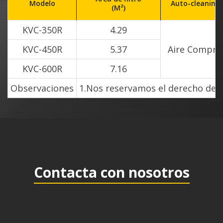
Modelo
Auto-cleaning 
(M²)
KVC-350R
4.29
KVC-450R
5.37
Aire Compri
KVC-600R
7.16
Observaciones
1.Nos reservamos el derecho de ca
Contacta con nosotros