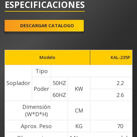
ESPECIFICACIONES
DESCARGAR CATALOGO
Modelo
KAL-235P
Tipo
S
Soplador
50HZ
2.2
Poder
KW
60HZ
2.6
Dimensión
CM
(W*D*H)
Aprox. Peso
KG
70