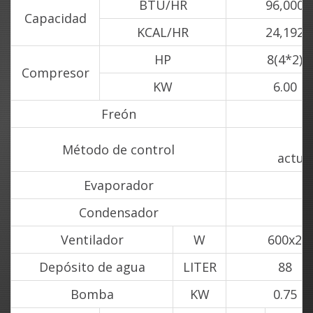
BTU/HR
96,000
Capacidad
KCAL/HR
24,192
HP
8(4*2)
Compresor
KW
6.00
Freón
Método de control
actual
Evaporador
Condensador
Ventilador
W
600x2
Depósito de agua
LITER
88
Bomba
KW
0.75