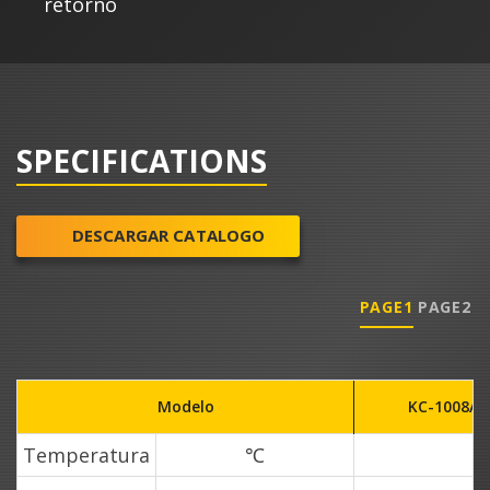
retorno
SPECIFICATIONS
DESCARGAR CATALOGO
PAGE1
PAGE2
Modelo
KC-1008AI
Temperatura
℃