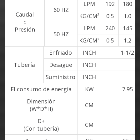
LPM
192
180
60 HZ
Caudal
KG/CM²
0.5
1.0
↕
LPM
240
145
Presión
50 HZ
KG/CM²
0.5
1.2
Enfriado
INCH
1-1/2
Tubería
Desagüe
INCH
Suministro
INCH
El consumo de energía
KW
7.95
Dimensión
CM
(W*D*H)
D+
CM
(Con tubería)