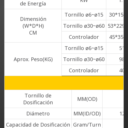
de Energía
Tornillo ø6~ø15
30*150
Dimensión
(W*D*H)
Tornillo ø30~ø60
53*229*
CM
Controlador
45*35*
Tornillo ø6~ø15
51
Aprox. Peso(KG)
Tornillo ø30~ø60
98
Controlador
40
Tornillo de
MM(OD)
Dosificación
Diámetro
MM(ID/OD)
12.
Capacidad de Dosificación
Gram/Turn
0