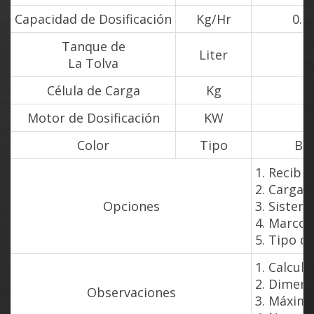
Capacidad de Dosificación
Kg/Hr
0.0
Tanque de
Liter
La Tolva
Célula de Carga
Kg
Motor de Dosificación
KW
0
Color
Tipo
Bl
1. Recibi
2. Cargad
Opciones
3. Sistem
4. Marco
5. Tipo d
1. Calcule
2. Dimens
Observaciones
3. Máximo