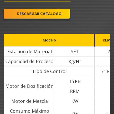
DESCARGAR CATALOGO
Modelo
KLIW-
Estacion de Material
SET
2
Capacidad de Proceso
Kg/Hr
Tipo de Control
7" Pan
TYPE
Motor de Dosificación
RPM
Motor de Mezcla
KW
Consumo Máximo
KW
1.1