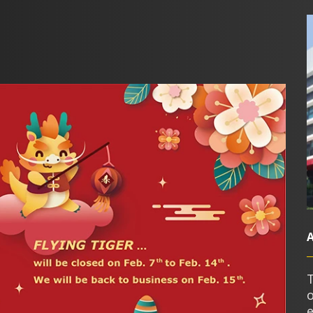
A
T
o