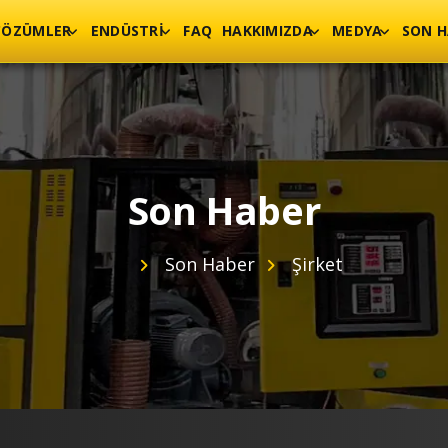
ÇÖZÜMLER
ENDÜSTRI
FAQ
HAKKIMIZDA
MEDYA
SON H
Son Haber
Son Haber
Şirket