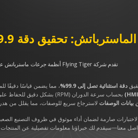
تش: تحقيق دقة 99.9% لضمان دقة الألوان
تقدم شركة Flying Tiger أنظمة جرعات ماسترباتش عالية الدقة لضمان تلوين متسق واستقرار إنتاجي فائق.
حقيق
دقة استثنائية تصل إلى 99.9%
، مما يضمن قياسًا دقيقًا ل
بحساب سرعة الدوران (RPM) بشكل دقيق للحفاظ على ثبات جودة اللون. بالإضافة إلى ذلك، يدعم النظام
لاسترجاع سريع للوصفات، مما يقلل من هدر ال
خضع جميع أنظمة الجرعات من Flying Tiger لاختبارات صارمة لضمان أداء موثوق في ظر
عنا—سيقدم لك خبراؤنا معلومات تفصيلية عن المنتجات وعرو