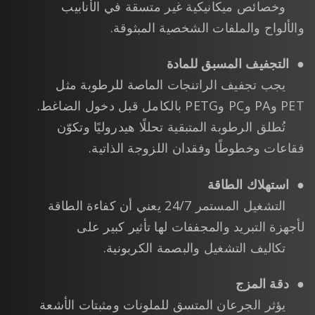
وخصائص ميكانيكية غير متسقة في الأنابيب
والألواح والملفات الشخصية المبثوقة.
●
التجفيف المسبق للمادة
يجب تجفيف الراتنجات الماصة للرطوبة مثل
PET وPA وPC وPETG بالكامل قبل دخول الضاغط.
تُطلق الرطوبة المتبقية تحللًا هيدروليًا وتكوّن
فقاعات وخطوطًا وفقدان اللزوجة الذاتية.
●
استهلاك الطاقة
التشغيل المستمر 24/7 يعني أن كفاءة الطاقة
لأجهزة التبريد والمجففات لها تأثير كبير على
تكاليف التشغيل والبصمة الكربونية.
●
دقة المزج
يؤثر الجرعان المتسق للملونات ومثبتات الأشعة