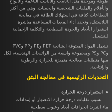
طويلة وموحدة مثل الأنابيب والأنابيب الناعمة والألواح
والأفلام والملفات الشخصية والحبيبات. وهي من أكثر
القطاعات كثافة في استهلاك الطاقة في معالجة
البلاستيك، وتحدد أداء المعدات المساعدة مباشرة
استقرار الأبعاد والجودة السطحية والتكلفة الإجمالية
للتشغيل.
تشمل المواد المبثوقة الشائعة PET وPE وPP وPVC
وPC وPS ومجموعة واسعة من الراتنجات الهندسية، لكل
منها متطلبات معالجة متميزة للحرارة والرطوبة
والإنتاجية.
التحديات الرئيسية في معالجة البثق
●
استقرار درجة الحرارة
تسبب تقلبات درجة حرارة الانصهار أو إمدادات
ماء التبريد انحرافات أبعاد وعيوب سطحية