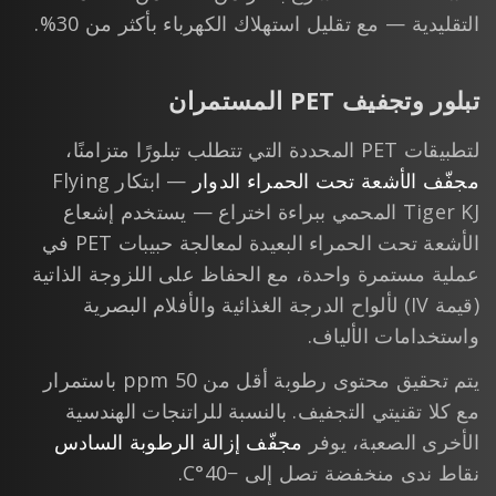
التقليدية — مع تقليل استهلاك الكهرباء بأكثر من 30%.
تبلور وتجفيف PET المستمران
لتطبيقات PET المحددة التي تتطلب تبلورًا متزامنًا،
مجفّف الأشعة تحت الحمراء الدوار
— ابتكار Flying
Tiger KJ المحمي ببراءة اختراع — يستخدم إشعاع
الأشعة تحت الحمراء البعيدة لمعالجة حبيبات PET في
عملية مستمرة واحدة، مع الحفاظ على اللزوجة الذاتية
(قيمة IV) لألواح الدرجة الغذائية والأفلام البصرية
واستخدامات الألياف.
يتم تحقيق محتوى رطوبة أقل من 50 ppm باستمرار
مع كلا تقنيتي التجفيف. بالنسبة للراتنجات الهندسية
الأخرى الصعبة، يوفر
مجفّف إزالة الرطوبة السادس
نقاط ندى منخفضة تصل إلى −40°C.