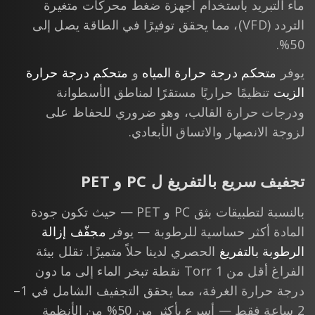
ماء التبريد باستخدام أجهزة ضغط محركات متغيرة
التردد (VFD)، مما يحقق توفيرًا في الطاقة يصل إلى
50%.
يوفر
متحكم درجة حرارة المياه
و
متحكم درجة حرارة
الزيت
تنظيمًا حراريًا مستقرًا لمناطق الأسطوانة
ودرجات حرارة القالب، وهو ضروري للحفاظ على
لزوجة الانصهار والاتساق الأبعادي.
تجفيف سريع بالتفريغ ل PC و PET
بالنسبة لتطبيقات بثق PC و PET — حيث تكون جودة
المادة أكثر حساسية للرطوبة — يوفر
مجفّف إزالة
الرطوبة بالتفريغ
الحصري لدينا حلاً متميزًا. تقلل بيئة
الفراغ أقل من 1 Torr نقطة تبخر الماء إلى ما دون
درجة حرارة الغرفة، مما يحقق التجفيف الشامل في 1–
2 ساعة فقط — أسرع بأكثر من 50% من الأنظمة