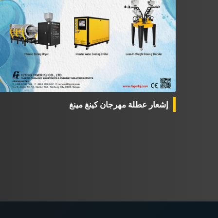
إشعار عطلة مهرجان كينغ مينغ