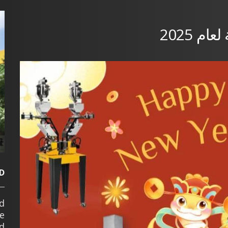
م 2025
D.
ed
ve
d