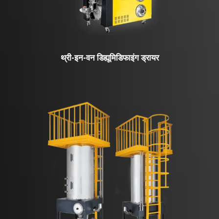
थ्री-इन-वन डिह्यूमिडिफाइंग ड्रायर