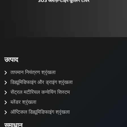
SUS क्लोज़-टाइप कूलिंग टॉवर
उत्पाद
तापमान नियंत्रण श्रृंखला
डिह्यूमिडिफाइंग और ड्राइंग श्रृंखला
सेंट्रल मटीरियल कन्वेयिंग सिस्टम
ब्लेंडर श्रृंखला
ऑप्टिकल डिह्यूमिडिफाइंग श्रृंखला
समाधान