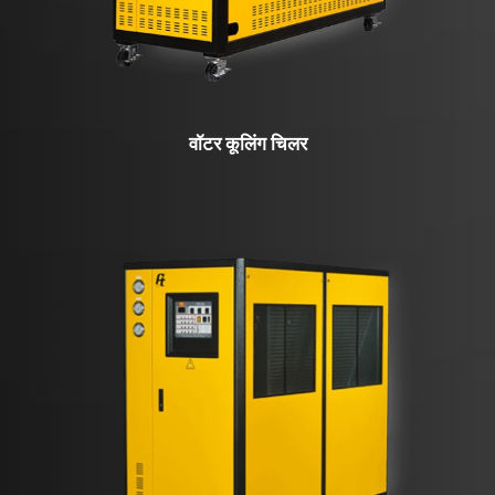
वॉटर कूलिंग चिलर