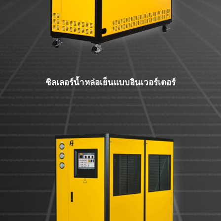
ชิลเลอร์น้ำหล่อเย็นแบบอินเวอร์เตอร์