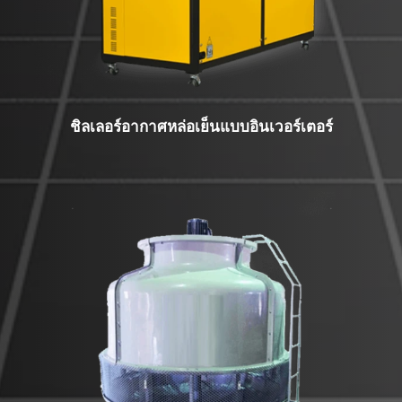
ชิลเลอร์อากาศหล่อเย็นแบบอินเวอร์เตอร์