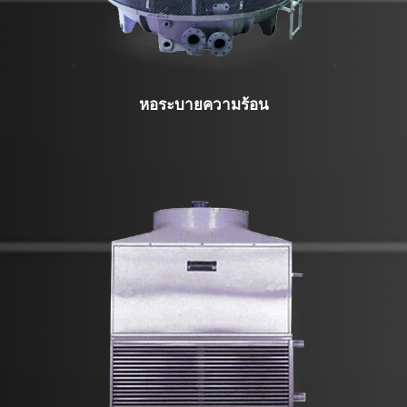
หอระบายความร้อน