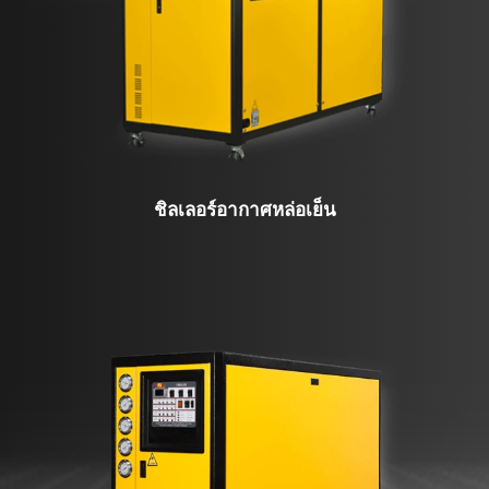
ชิลเลอร์อากาศหล่อเย็น