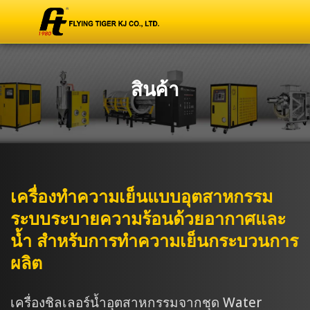
สินค้า
เครื่องทำความเย็นแบบอุตสาหกรรม
ระบบระบายความร้อนด้วยอากาศและ
น้ำ สำหรับการทำความเย็นกระบวนการ
ผลิต
เครื่องชิลเลอร์น้ำอุตสาหกรรมจากชุด Water