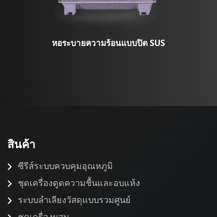
หอระบายความร้อนแบบปิด SUS
สินค้า
ซีรีส์ระบบควบคุมอุณหภูมิ
ชุดเครื่องดูดความชื้นและอบแห้ง
ระบบลำเลียงวัสดุแบบรวมศูนย์
ชุดเครื่องผสม