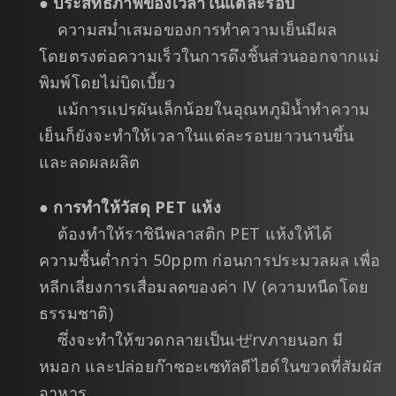
●
ประสิทธิภาพของเวลาในแต่ละรอบ
ความสม่ำเสมอของการทำความเย็นมีผล
โดยตรงต่อความเร็วในการดึงชิ้นส่วนออกจากแม่
พิมพ์โดยไม่บิดเบี้ยว
แม้การแปรผันเล็กน้อยในอุณหภูมิน้ำทำความ
เย็นก็ยังจะทำให้เวลาในแต่ละรอบยาวนานขึ้น
และลดผลผลิต
●
การทำให้วัสดุ PET แห้ง
ต้องทำให้ราชินีพลาสติก PET แห้งให้ได้
ความชื้นต่ำกว่า 50ppm ก่อนการประมวลผล เพื่อ
หลีกเลี่ยงการเสื่อมลดของค่า IV (ความหนืดโดย
ธรรมชาติ)
ซึ่งจะทำให้ขวดกลายเป็นเぜrvภายนอก มี
หมอก และปล่อยก๊าซอะเซทัลดีไฮด์ในขวดที่สัมผัส
อาหาร