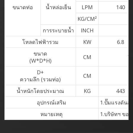
ขนาดท่อ
น้ำหล่อเย็น
LPM
140
KG/CM²
การระบายน้ำ
INCH
โหลดไฟฟ้ารวม
KW
6.8
ขนาด
CM
7
(W*D*H)
D+
CM
ความลึก (รวมท่อ)
น้ำหนักโดยประมาณ
KG
443
อุปกรณ์เสริม
1.ปั๊มแรงด
หมายเหตุ
1.บริษัทฯ ขอส