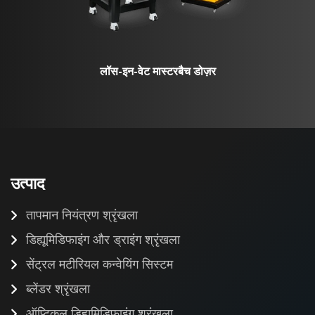
लॉस-इन-वेट मास्टरबैच डोज़र
उत्पाद
तापमान नियंत्रण श्रृंखला
डिह्यूमिडिफाइंग और ड्राइंग श्रृंखला
सेंट्रल मटीरियल कन्वेयिंग सिस्टम
ब्लेंडर श्रृंखला
ऑप्टिकल डिह्यूमिडिफाइंग श्रृंखला