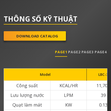
THÔNG SỐ KỸ THUẬT
DOWNLOAD CATALOG
PAGE1
PAGE2
PAGE3
PAGE4
Model
LBC-3
Công suất
KCAL/HR
11,700
Lưu lượng nước
LPM
39
Quạt làm mát
KW
0.13