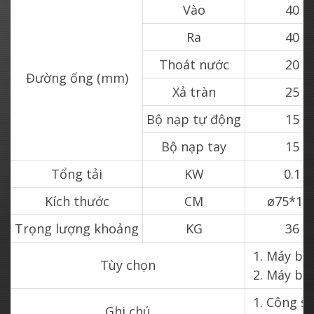
Vào
40
Ra
40
Thoát nước
20
Đường ống (mm)
Xả tràn
25
Bộ nạp tự động
15
Bộ nạp tay
15
Tổng tải
KW
0.1
Kích thước
CM
ø75*14
Trọng lượng khoảng
KG
36
Máy bơ
Tùy chọn
Máy bơ
Công su
Ghi chú