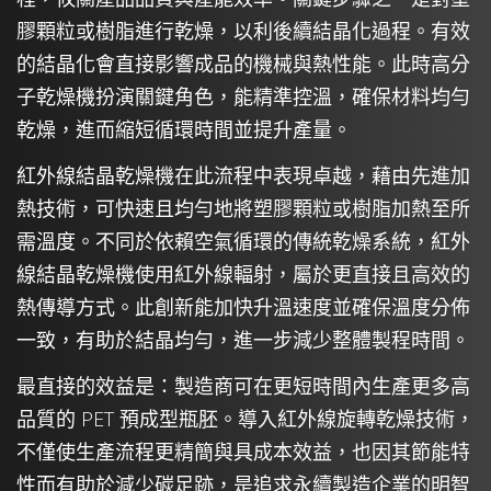
膠顆粒或樹脂進行乾燥，以利後續結晶化過程。有效
的結晶化會直接影響成品的機械與熱性能。此時高分
子乾燥機扮演關鍵角色，能精準控溫，確保材料均勻
乾燥，進而縮短循環時間並提升產量。
紅外線結晶乾燥機在此流程中表現卓越，藉由先進加
熱技術，可快速且均勻地將塑膠顆粒或樹脂加熱至所
需溫度。不同於依賴空氣循環的傳統乾燥系統，紅外
線結晶乾燥機使用紅外線輻射，屬於更直接且高效的
熱傳導方式。此創新能加快升溫速度並確保溫度分佈
一致，有助於結晶均勻，進一步減少整體製程時間。
最直接的效益是：製造商可在更短時間內生產更多高
品質的 PET 預成型瓶胚。導入紅外線旋轉乾燥技術，
不僅使生產流程更精簡與具成本效益，也因其節能特
性而有助於減少碳足跡，是追求永續製造企業的明智