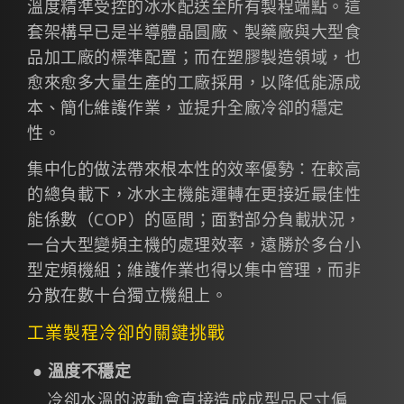
溫度精準受控的冰水配送至所有製程端點。這
套架構早已是半導體晶圓廠、製藥廠與大型食
品加工廠的標準配置；而在塑膠製造領域，也
愈來愈多大量生產的工廠採用，以降低能源成
本、簡化維護作業，並提升全廠冷卻的穩定
性。
集中化的做法帶來根本性的效率優勢：在較高
的總負載下，冰水主機能運轉在更接近最佳性
能係數（COP）的區間；面對部分負載狀況，
一台大型變頻主機的處理效率，遠勝於多台小
型定頻機組；維護作業也得以集中管理，而非
分散在數十台獨立機組上。
工業製程冷卻的關鍵挑戰
●
溫度不穩定
冷卻水溫的波動會直接造成成型品尺寸偏